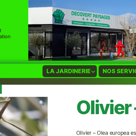
t
ation
LA JARDINERIE
NOS SERVI
/
/
/
/ Olivier – Olea europea
Olivier
Olivier – Olea europea e