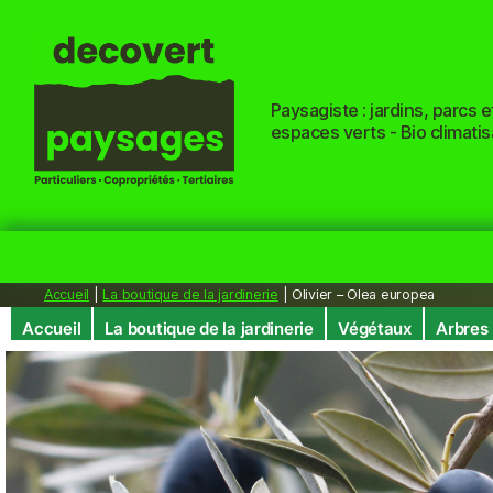
Paysagiste : jardins, parcs e
espaces verts - Bio climatis
DECOVERT-
PAYSAGES
Accueil
|
La boutique de la jardinerie
|
Olivier – Olea europea
Accueil
La boutique de la jardinerie
Végétaux
Arbres