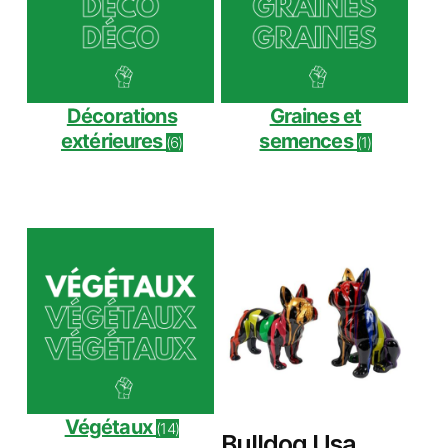
Décorations
Graines et
extérieures
semences
(6)
(1)
Végétaux
(14)
Bulldog Usa